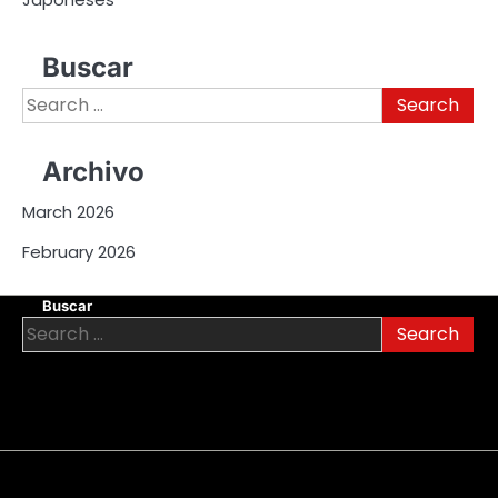
Buscar
Search
for:
Archivo
March 2026
February 2026
Buscar
Search
for:
About
Contact
Cookie
Privacy
Sitemap
Terms