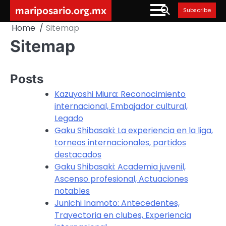
Skip
mariposario.org.mx
Subscribe
to
Home
Sitemap
content
Sitemap
Posts
Kazuyoshi Miura: Reconocimiento
internacional, Embajador cultural,
Legado
Gaku Shibasaki: La experiencia en la liga,
torneos internacionales, partidos
destacados
Gaku Shibasaki: Academia juvenil,
Ascenso profesional, Actuaciones
notables
Junichi Inamoto: Antecedentes,
Trayectoria en clubes, Experiencia