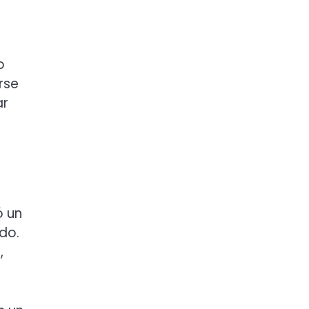
o
rse
ar
ó un
do.
,