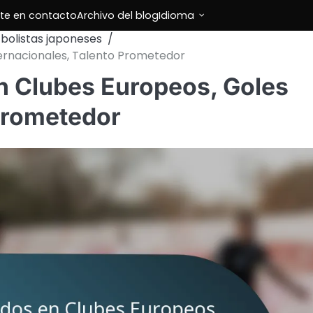
te en contacto
Archivo del blog
Idioma
tbolistas japoneses
ternacionales, Talento Prometedor
n Clubes Europeos, Goles
 Prometedor