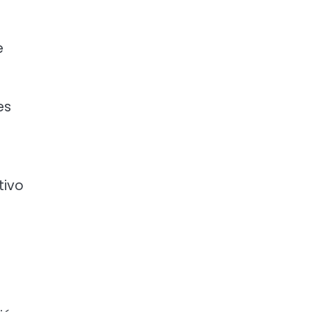
e
es
tivo