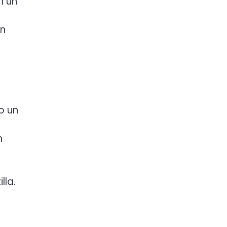
n un
en
o un
.
n
lla.