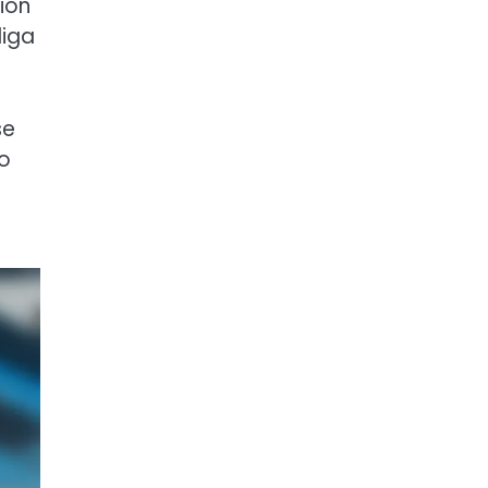
ión
liga
se
ro