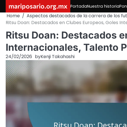
Skip
mariposario.org.mx
Portada
Nuestra historia
Pon
to
Home
Aspectos destacados de la carrera de los fu
content
Ritsu Doan: Destacados en Clubes Europeos, Goles In
Ritsu Doan: Destacados e
Internacionales, Talento
24/02/2026
by
Kenji Takahashi