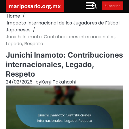
Skip
mariposario.org.mx
Subscribe
to
Home
content
Impacto Internacional de los Jugadores de Fútbol
Japoneses
Junichi Inamoto: Contribuciones internacionales,
Legado, Respeto
Junichi Inamoto: Contribuciones
internacionales, Legado,
Respeto
24/02/2026
by
Kenji Takahashi