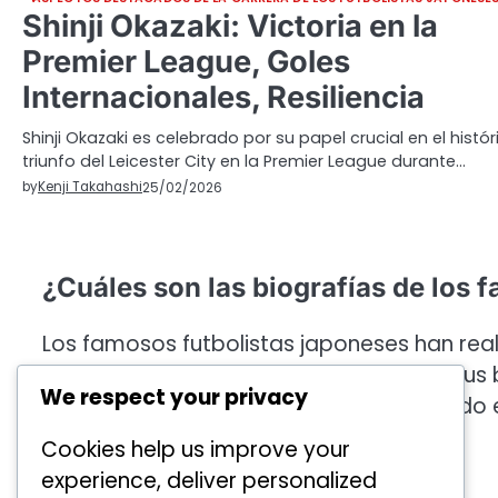
Shinji Okazaki: Victoria en la
Premier League, Goles
Internacionales, Resiliencia
Shinji Okazaki es celebrado por su papel crucial en el histór
triunfo del Leicester City en la Premier League durante…
by
Kenji Takahashi
25/02/2026
¿Cuáles son las biografías de los 
Los famosos futbolistas japoneses han reali
tanto a nivel local como internacional. Sus
We respect your privacy
profesionales y el impacto que han tenido e
Cookies help us improve your
experience, deliver personalized
▾