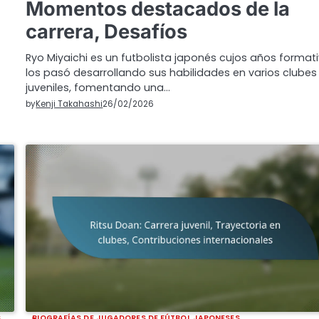
Momentos destacados de la
carrera, Desafíos
Ryo Miyaichi es un futbolista japonés cujos años format
los pasó desarrollando sus habilidades en varios clubes
juveniles, fomentando una…
by
Kenji Takahashi
26/02/2026
S
BIOGRAFÍAS DE JUGADORES DE FÚTBOL JAPONESES