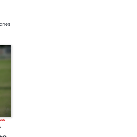
iones
SES
-