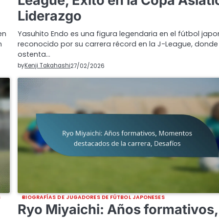
League, Éxito en la Copa Asiáti
Liderazgo
en
Yasuhito Endo es una figura legendaria en el fútbol japo
n
reconocido por su carrera récord en la J-League, donde
ostenta…
by
Kenji Takahashi
27/02/2026
S
BIOGRAFÍAS DE JUGADORES DE FÚTBOL JAPONESES
Ryo Miyaichi: Años formativos,