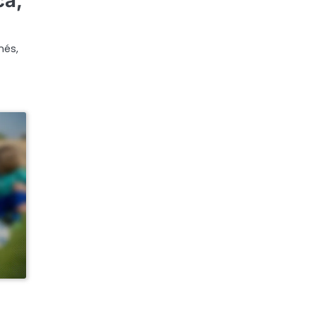
ca,
nés,