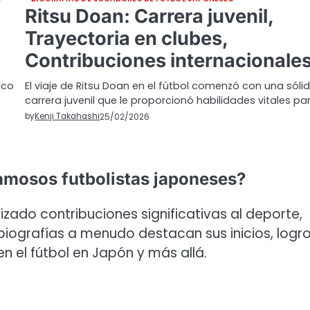
Ritsu Doan: Carrera juvenil,
Trayectoria en clubes,
Contribuciones internacionale
ico
El viaje de Ritsu Doan en el fútbol comenzó con una sóli
carrera juvenil que le proporcionó habilidades vitales pa
by
Kenji Takahashi
25/02/2026
famosos futbolistas japoneses?
zado contribuciones significativas al deporte,
 biografías a menudo destacan sus inicios, logr
n el fútbol en Japón y más allá.