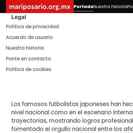
Skip
mariposario.org.mx
Portada
Nuestra historia
Po
to
Legal
content
Política de privacidad
Acuerdo de usuario
Nuestra historia
Ponte en contacto
Política de cookies
Los famosos futbolistas japoneses han hec
nivel nacional como en el escenario internac
trayectorias, mostrando logros profesionale
fomentado el orgullo nacional entre los afi