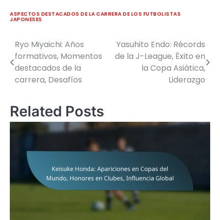
ASPECTOS DESTACADOS DE LA CARRERA DE LOS FUTBOLISTAS
JAPONESES
Ryo Miyaichi: Años
Yasuhito Endo: Récords
Post
formativos, Momentos
de la J-League, Éxito en
navigation
destacados de la
la Copa Asiática,
carrera, Desafíos
Liderazgo
Related Posts