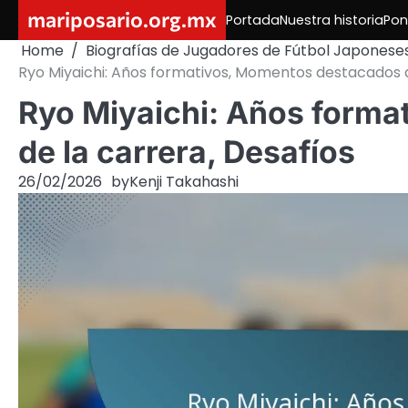
Skip
mariposario.org.mx
Portada
Nuestra historia
Pon
to
Home
Biografías de Jugadores de Fútbol Japonese
content
Ryo Miyaichi: Años formativos, Momentos destacados d
Ryo Miyaichi: Años form
de la carrera, Desafíos
26/02/2026
by
Kenji Takahashi