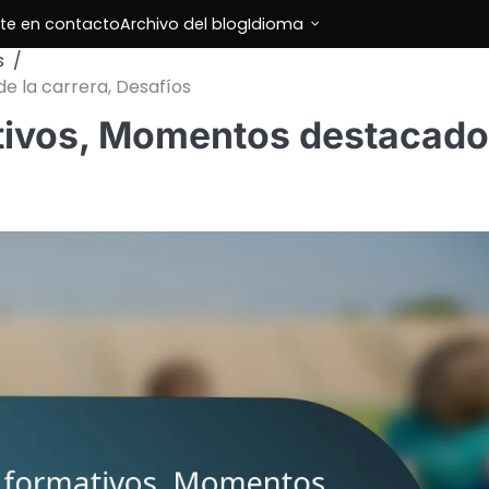
te en contacto
Archivo del blog
Idioma
s
e la carrera, Desafíos
ativos, Momentos destacad