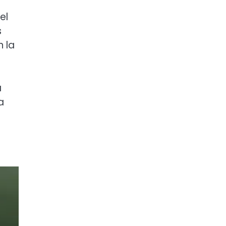
el
s
n la
a
a