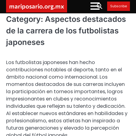
Skip
mariposario.org.mx
Subscribe
to
content
Category:
Aspectos destacados
de la carrera de los futbolistas
japoneses
Los futbolistas japoneses han hecho
contribuciones notables al deporte, tanto en el
ámbito nacional como internacional. Los
momentos destacados de sus carreras incluyen
la participación en torneos importantes, logros
impresionantes en clubes y reconocimientos
individuales que reflejan su talento y dedicación.
Al establecer nuevos estándares en habilidades y
profesionalismo, estos atletas han inspirado a
futuras generaciones y elevado la percepción
global del fútbol japonés.