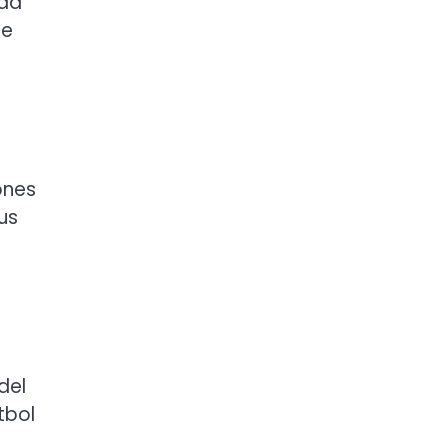
dad
de
ones
us
del
tbol