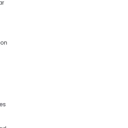
ar
ron
les