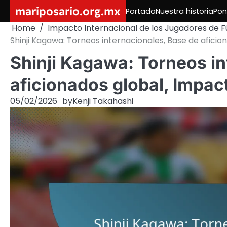
Skip
mariposario.org.mx
Portada
Nuestra historia
Pon
to
Home
Impacto Internacional de los Jugadores de 
content
Shinji Kagawa: Torneos internacionales, Base de aficio
Shinji Kagawa: Torneos in
aficionados global, Impact
05/02/2026
by
Kenji Takahashi