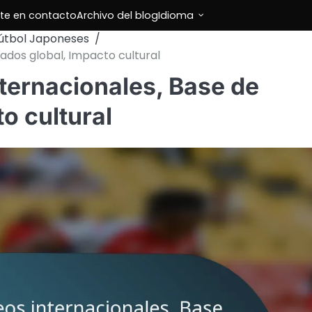
te en contacto
Archivo del blog
Idioma
Fútbol Japoneses
nados global, Impacto cultural
ternacionales, Base de
o cultural