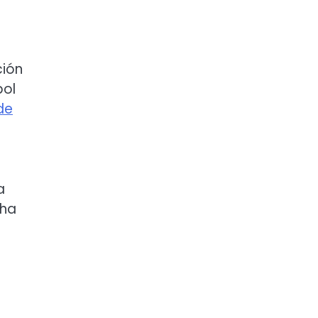
ción
bol
de
a
 ha