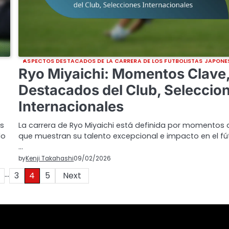
ASPECTOS DESTACADOS DE LA CARRERA DE LOS FUTBOLISTAS JAPONE
Ryo Miyaichi: Momentos Clave
Destacados del Club, Seleccio
Internacionales
es
La carrera de Ryo Miyaichi está definida por momentos 
do
que muestran su talento excepcional e impacto en el fú
…
by
Kenji Takahashi
09/02/2026
…
3
4
5
Next