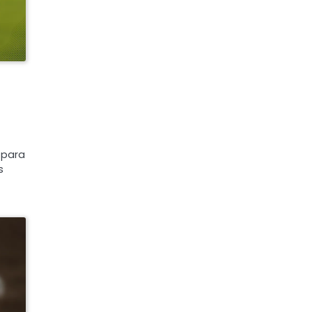
 para
s