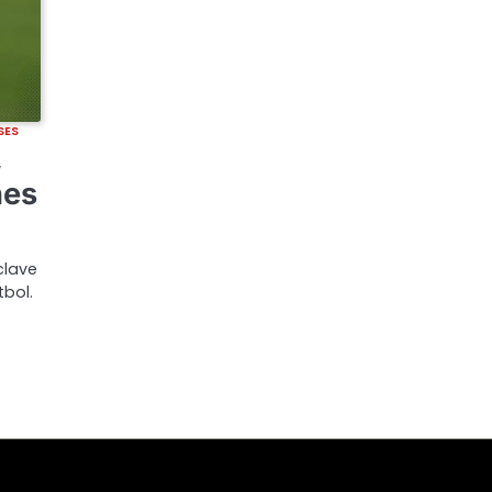
SES
,
nes
clave
tbol.