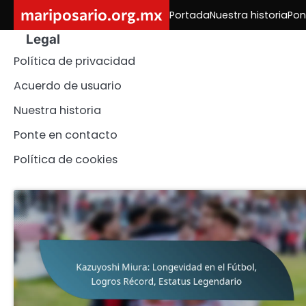
Skip
mariposario.org.mx
Portada
Nuestra historia
Pon
to
Legal
content
Política de privacidad
Acuerdo de usuario
Nuestra historia
Ponte en contacto
Política de cookies