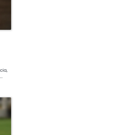
cia,
n…