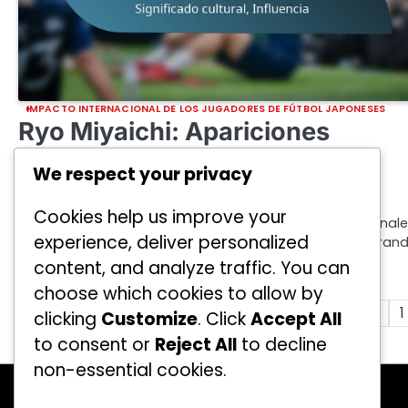
IMPACTO INTERNACIONAL DE LOS JUGADORES DE FÚTBOL JAPONESES
Ryo Miyaichi: Apariciones
internacionales, Significado
We respect your privacy
cultural, Influencia
Cookies help us improve your
Ryo Miyaichi ha tenido notables apariciones internacional
experience, deliver personalized
con la selección nacional de fútbol de Japón, demostran
su talento en diversos…
content, and analyze traffic. You can
by
Kenji Takahashi
10/02/2026
choose which cookies to allow by
Posts
Previous
1
clicking
Customize
. Click
Accept All
to consent or
Reject All
to decline
pagination
non-essential cookies.
Buscar
Search